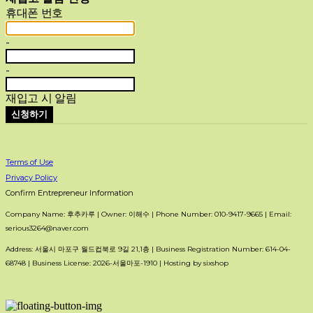
휴대폰 번호
-
-
재입고 시 알림
신청하기
Terms of Use
Privacy Policy
Confirm Entrepreneur Information
Company Name: 후추카루 | Owner: 이해수 | Phone Number: 010-9417-9665 | Email:
serious3264@naver.com
Address: 서울시 마포구 월드컵북로 9길 21,1층 | Business Registration Number:
614-04-
68748
| Business License:
2026-서울마포-1910
| Hosting by sixshop